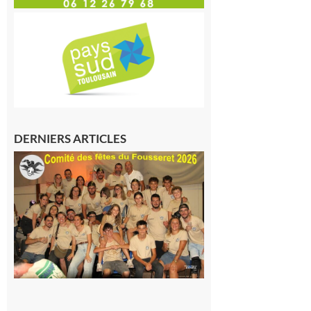
DERNIERS ARTICLES
Le
Fousseret :
la Fête de
la Saint-
Pierre est
terminée,
les Vikings
sont
rentrés
chez eux
6 août 2026