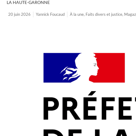
LA HAUTE-GARONNE
20 juin 2026
Yannick Foucaud
À la une
,
Faits divers et justice
,
Magaz