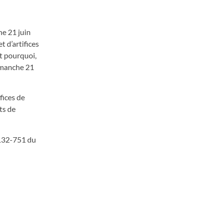
he 21 juin
t d’artifices
t pourquoi,
dimanche 21
fices de
ts de
e 132-751 du