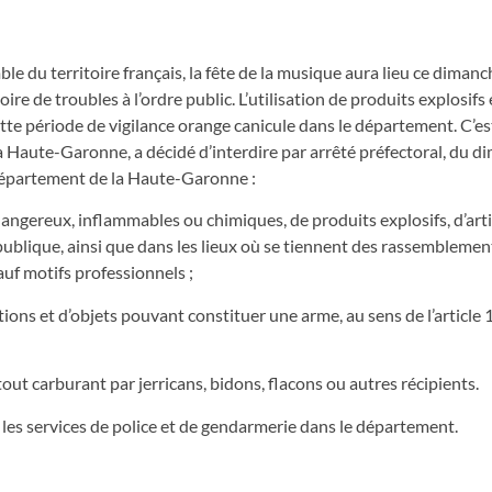
du territoire français, la fête de la musique aura lieu ce dimanc
 de troubles à l’ordre public. L’utilisation de produits explosifs e
tte période de vigilance orange canicule dans le département. C’es
la Haute-Garonne, a décidé d’interdire par arrêté préfectoral, du 
e département de la Haute-Garonne :
s dangereux, inflammables ou chimiques, de produits explosifs, d’arti
 publique, ainsi que dans les lieux où se tiennent des rassemblemen
auf motifs professionnels ;
itions et d’objets pouvant constituer une arme, au sens de l’articl
tout carburant par jerricans, bidons, flacons ou autres récipients.
 les services de police et de gendarmerie dans le département.