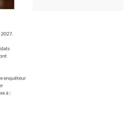
e 2027.
idats
sont
ire enquêteur
er
e à :