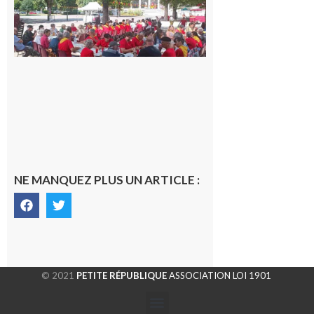
de
Luchon
c’est la
fête de
tous !
Dès le
vendredi
14 août
au soir.
8 août
2026
NE MANQUEZ PLUS UN ARTICLE :
© 2021
PETITE RÉPUBLIQUE
ASSOCIATION LOI 1901