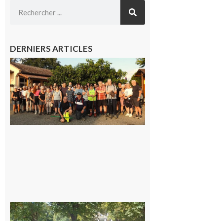
DERNIERS ARTICLES
Saint-
Araille :
la
dernière
rando à
la
fraîche
de la
saison
était à
Cazac
8 août
2026
Hesta
Gascona