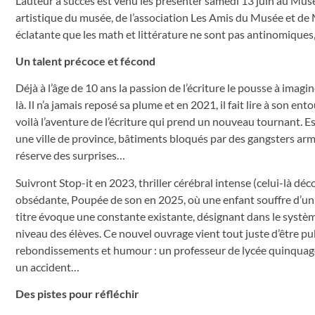
L’auteur à succès est venu les présenter samedi 13 juin au Musée
artistique du musée, de l’association Les Amis du Musée et de 
éclatante que les math et littérature ne sont pas antinomiques,
Un talent précoce et fécond
Déjà à l’âge de 10 ans la passion de l’écriture le pousse à imagin
là. Il n’a jamais reposé sa plume et en 2021, il fait lire à son e
voilà l’aventure de l’écriture qui prend un nouveau tournant.
une ville de province, bâtiments bloqués par des gangsters ar
réserve des surprises…
Suivront Stop-it en 2023, thriller cérébral intense (celui-là dé
obsédante, Poupée de son en 2025, où une enfant souffre d’un 
titre évoque une constante existante, désignant dans le sys
niveau des élèves. Ce nouvel ouvrage vient tout juste d’être pub
rebondissements et humour : un professeur de lycée quinquagéna
un accident…
Des pistes pour réfléchir