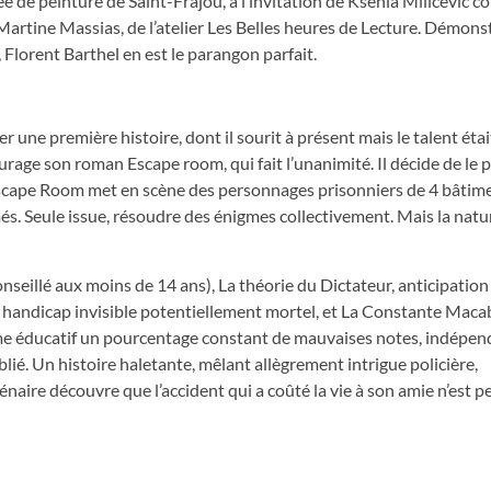
 de peinture de Saint-Frajou, à l’invitation de Ksenia Milicevic co
Martine Massias, de l’atelier Les Belles heures de Lecture. Démons
 Florent Barthel en est le parangon parfait.
er une première histoire, dont il sourit à présent mais le talent était
ntourage son roman Escape room, qui fait l’unanimité. Il décide de le p
 Escape Room met en scène des personnages prisonniers de 4 bâtim
més. Seule issue, résoudre des énigmes collectivement. Mais la nat
conseillé aux moins de 14 ans), La théorie du Dictateur, anticipatio
handicap invisible potentiellement mortel, et La Constante Macab
tème éducatif un pourcentage constant de mauvaises notes, indép
lié. Un histoire haletante, mêlant allègrement intrigue policière,
ire découvre que l’accident qui a coûté la vie à son amie n’est p