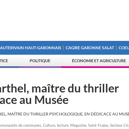
 AUTERIVAIN HAUT-GARONNAIS
CAGIRE GARONNE SALAT
COEU
STICE
POLITIQUE
ÉCONOMIE ET AGRICULTURE
rthel, maître du thriller
cace au Musée
HEL, MAÎTRE DU THRILLER PSYCHOLOGIQUE, EN DÉDICACE AU MUS
munautés de communes
,
Culture
,
lecture
,
Magazine
,
Saint-Frajou
,
Secteur L’I