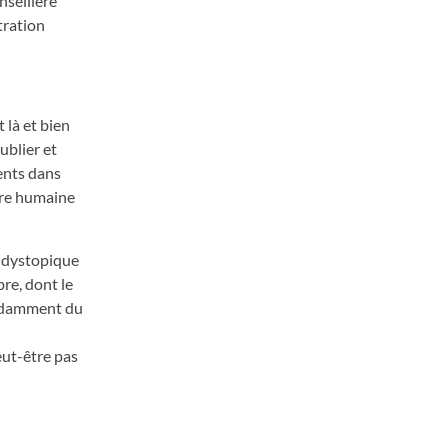
nseillère
tration
 là et bien
ublier et
ents dans
ure humaine
n dystopique
re, dont le
endamment du
eut-être pas