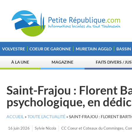
VOLVESTRE
COEUR DE GARONNE
MURETAIN AGGLO
BASSIN
À LA UNE
MAGAZINE
FAITS DIVERS / JU
Saint-Frajou : Florent Ba
psychologique, en dédi
ACCUEIL
»
TOUTE L’ACTUALITÉ
»
SAINT-FRAJOU : FLORENT BART
16 juin 2026
Sylvie Nicola
CC Coeur et Coteaux du Comminges
,
Com