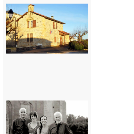
Franquevielle
: La fête au
village !
7 août 2026
Rieux-
Volvestre
« Canaletto »
en concert !
7 août 2026