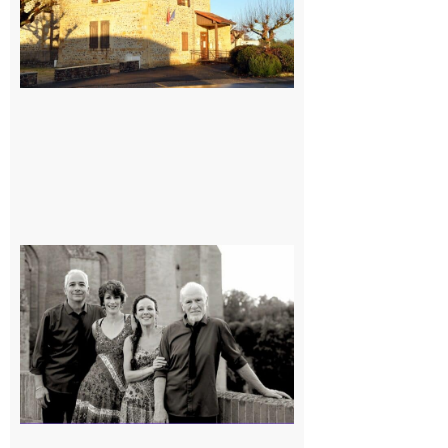
Rieux-
Volvestre
« Canaletto »
en concert !
7 août 2026