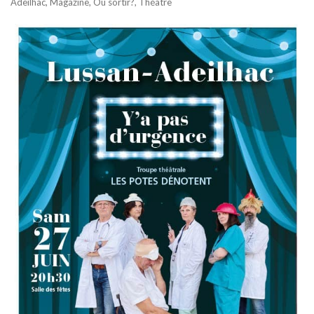
Adeilhac
,
Magazine
,
Où sortir?
,
Théâtre