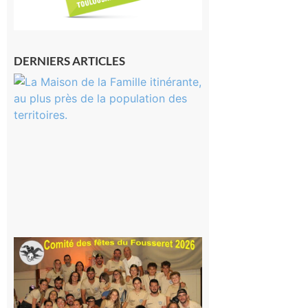
DERNIERS ARTICLES
Castelnau-
Magnoac :
La rentrée
scolaire ?
Même pas
peur, avec
la Maison
de la
Famille
itinérante
7 août 2026
Le
Fousseret :
la Fête de
la Saint-
Pierre est