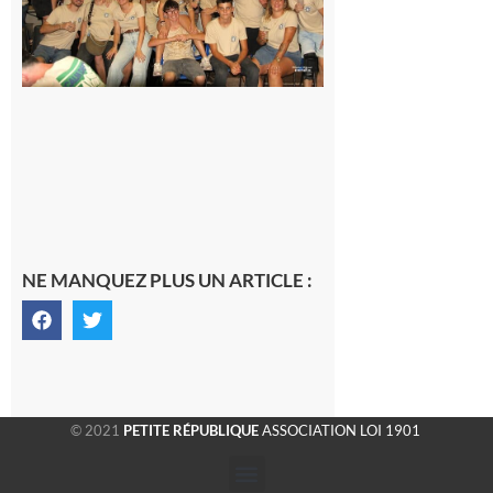
terminée,
les Vikings
sont
rentrés
chez eux
6 août 2026
NE MANQUEZ PLUS UN ARTICLE :
© 2021
PETITE RÉPUBLIQUE
ASSOCIATION LOI 1901