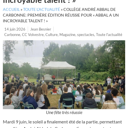
ACCUEIL
»
TOUTE L’ACTUALITÉ
»
COLLÈGE ANDRÉ ABBAL DE
CARBONNE: PREMIÈRE ÉDITION RÉUSSIE POUR « ABBAL A UN
INCROYABLE TALENT ! »
14 juin 2026
Jean Besnier
Carbonne
,
CC Volvestre
,
Culture
,
Magazine
,
spectacles
,
Toute l'actualité
Une fête très réussie
Mardi 9 juin, le soleil a finalement été de la partie, permettant