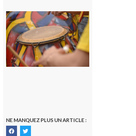
Latoue :
Initiation
à la
batucada,
pour
apprendre
les
rythmes
brésiliens
avec
Lacunapa
9 août 2026
NE MANQUEZ PLUS UN ARTICLE :