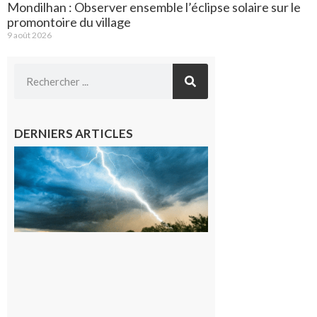
Mondilhan : Observer ensemble l’éclipse solaire sur le
promontoire du village
9 août 2026
DERNIERS ARTICLES
09/08/26 :
Vigilance
météorologique
orange pour
orages sur le
département de
la Haute-
Garonne
9 août 2026