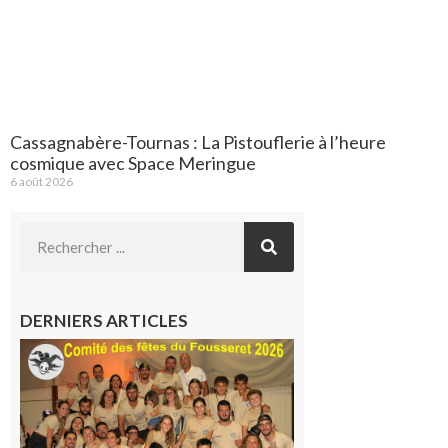
Cassagnabère-Tournas : La Pistouflerie à l’heure
cosmique avec Space Meringue
6 août 2026
DERNIERS ARTICLES
Le
Fousseret :
la Fête de
la Saint-
Pierre est
terminée,