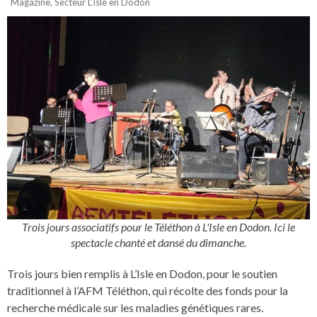
Magazine
,
Secteur L’Isle en Dodon
Trois jours associatifs pour le Téléthon à L'Isle en Dodon. Ici le
spectacle chanté et dansé du dimanche.
Trois jours bien remplis à L’Isle en Dodon, pour le soutien
traditionnel à l’AFM Téléthon, qui récolte des fonds pour la
recherche médicale sur les maladies génétiques rares.