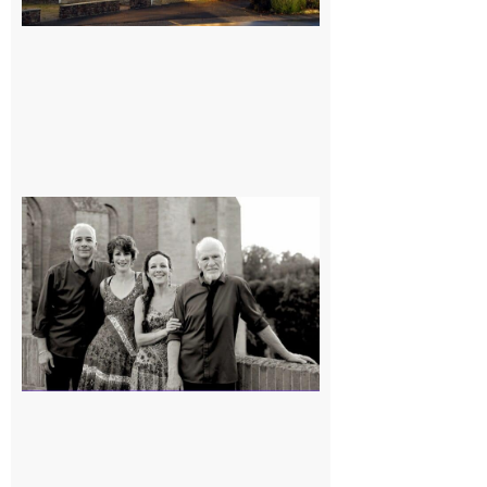
Rieux-
Volvestre
« Canaletto »
en concert !
7 août 2026