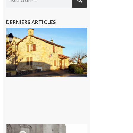
DERNIERS ARTICLES
Franquevielle
: La fête au
village !
7 août 2026
Rieux-
Volvestre