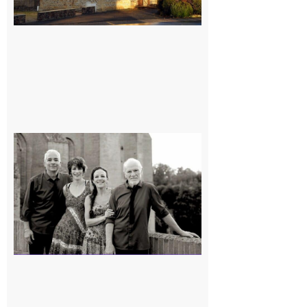
Rieux-
Volvestre
« Canaletto »
en concert !
7 août 2026