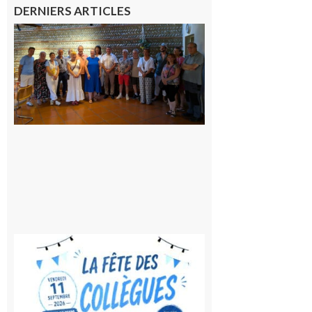
DERNIERS ARTICLES
Carbonne
: quatre
jours de
fête au
rythme
de la
Saint-
Laurent
10 août
2026
Saint-
Gaudens:
Fête des
Collègues
à la
rentrée !