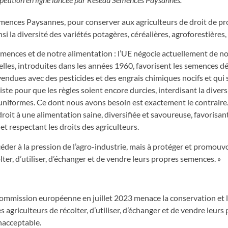
emences Paysannes, pour conserver aux agriculteurs de droit de pr
si la diversité des variétés potagères, céréalières, agroforestières,
emences et de notre alimentation : l’UE négocie actuellement de n
elles, introduites dans les années 1960, favorisent les semences 
vendues avec des pesticides et des engrais chimiques nocifs et qui 
ste pour que les règles soient encore durcies, interdisant la divers
 uniformes. Ce dont nous avons besoin est exactement le contrair
roit à une alimentation saine, diversifiée et savoureuse, favorisant
et respectant les droits des agriculteurs.
céder à la pression de l’agro-industrie, mais à protéger et promouvo
olter, d’utiliser, d’échanger et de vendre leurs propres semences. »
ommission européenne en juillet 2023 menace la conservation et l
s agriculteurs de récolter, d’utiliser, d’échanger et de vendre leurs
inacceptable.