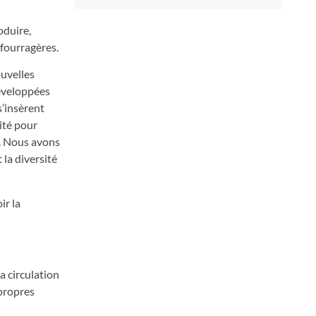
oduire,
 fourragères.
ouvelles
développées
s’insèrent
ité pour
e. Nous avons
 la diversité
ir la
a circulation
 propres