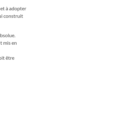
 et à adopter
ui construit
absolue.
nt mis en
it être