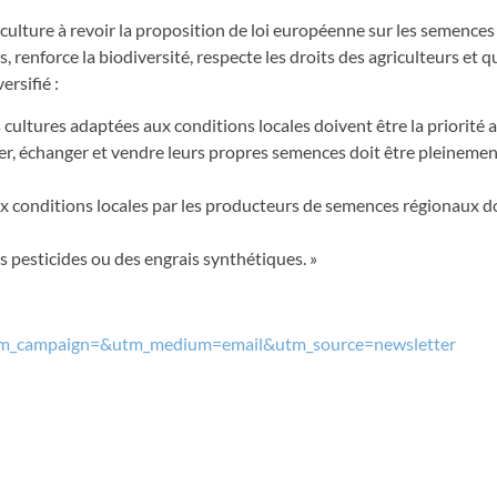
culture à revoir la proposition de loi européenne sur les semences
 renforce la biodiversité, respecte les droits des agriculteurs et q
ersifié :
s cultures adaptées aux conditions locales doivent être la priorité 
iliser, échanger et vendre leurs propres semences doit être pleineme
x conditions locales par les producteurs de semences régionaux do
 pesticides ou des engrais synthétiques. »
s?utm_campaign=&utm_medium=email&utm_source=newsletter