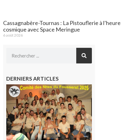
Cassagnabère-Tournas : La Pistouflerie à l’heure
cosmique avec Space Meringue
6 août 2026
DERNIERS ARTICLES
Le
Fousseret :
la Fête de
la Saint-
Pierre est
terminée,
les Vikings
sont
rentrés