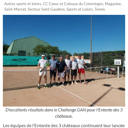
Autres sports et loisirs
,
CC Coeur et Coteaux du Comminges
,
Magazine
,
Saint-Marcet
,
Secteur Saint Gaudens
,
Sports et Loisirs
,
Tennis
D'excellents résultats dans le Challenge GAN pour l'Entente des 3
châteaux.
Les équipes de l’Entente des 3 châteaux continuent leur lancée