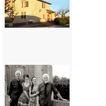
7 août 2026
Rieux-
Volvestre
« Canaletto »
en concert !
7 août 2026