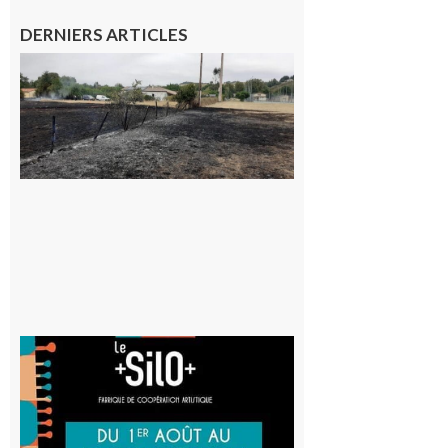
DERNIERS ARTICLES
Montesquieu-
Volvestre : la
commune
appelle à la
vigilance face
au risque
d’incendie
8 août 2026
Aurignac
: La
Cafetière
participe
au projet
Musiques