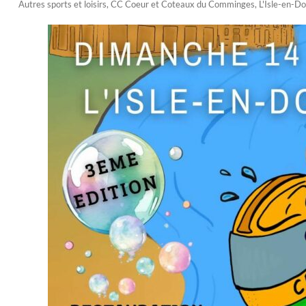
Autres sports et loisirs
,
CC Coeur et Coteaux du Comminges
,
L'Isle-en-D