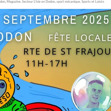
odon
,
Magazine
,
Secteur L’Isle en Dodon
,
sport mécanique
,
Sports et Loisirs