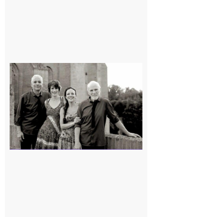
Rieux-
Volvestre
« Canaletto »
en concert !
7 août 2026