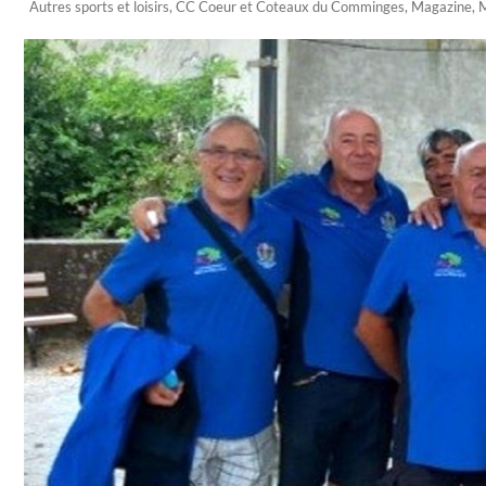
Autres sports et loisirs
,
CC Coeur et Coteaux du Comminges
,
Magazine
,
M