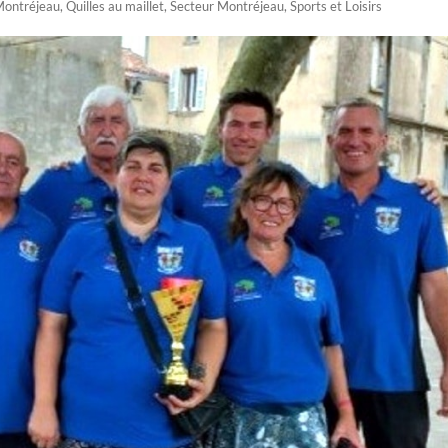
ontréjeau
,
Quilles au maillet
,
Secteur Montréjeau
,
Sports et Loisirs