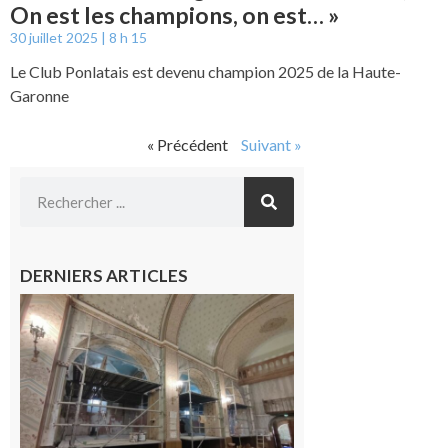
On est les champions, on est… »
30 juillet 2025
8 h 15
Le Club Ponlatais est devenu champion 2025 de la Haute-
Garonne
« Précédent
Suivant »
DERNIERS ARTICLES
Pas de
célébration
du 15 août
cette année
à l’Aouach
7 août 2026