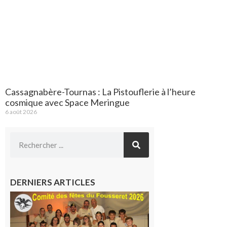
Cassagnabère-Tournas : La Pistouflerie à l’heure
cosmique avec Space Meringue
6 août 2026
DERNIERS ARTICLES
Le
Fousseret :
la Fête de
la Saint-