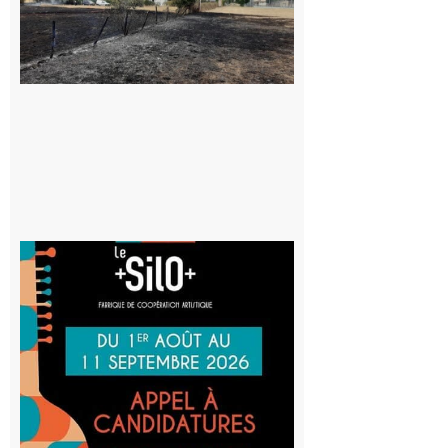
commune
appelle à la
vigilance face
au risque
d’incendie
8 août 2026
Aurignac
: La
Cafetière
participe
au projet
Musiques
actuelles
et Tiers-
lieux,
avec le
SilO