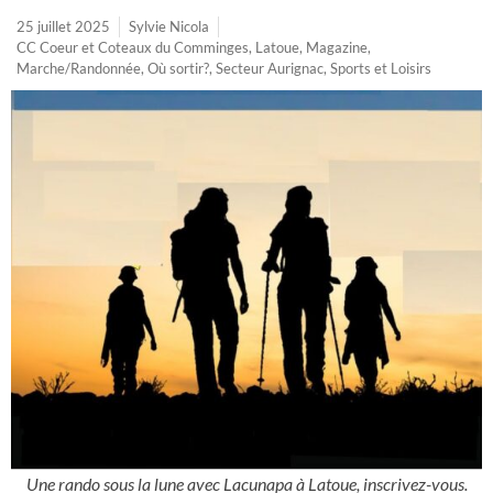
25 juillet 2025
Sylvie Nicola
CC Coeur et Coteaux du Comminges
,
Latoue
,
Magazine
,
Marche/Randonnée
,
Où sortir?
,
Secteur Aurignac
,
Sports et Loisirs
Une rando sous la lune avec Lacunapa à Latoue, inscrivez-vous.