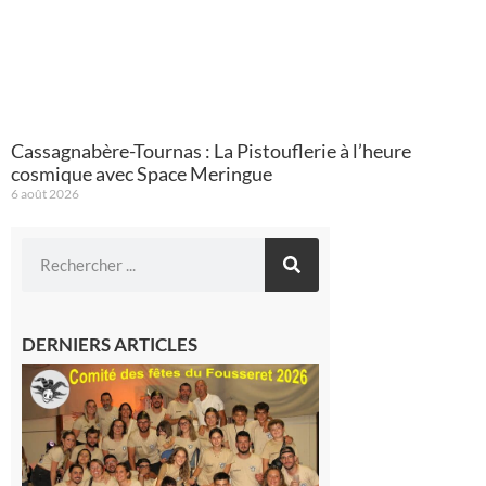
Cassagnabère-Tournas : La Pistouflerie à l’heure
cosmique avec Space Meringue
6 août 2026
DERNIERS ARTICLES
Le
Fousseret :
la Fête de
la Saint-
Pierre est
terminée,