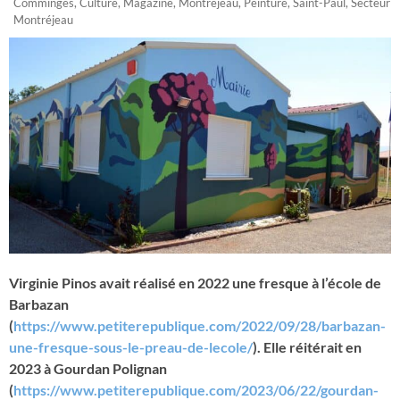
Comminges
,
Culture
,
Magazine
,
Montréjeau
,
Peinture
,
Saint-Paul
,
Secteur
Montréjeau
Virginie Pinos avait réalisé en 2022 une fresque à l’école de
Barbazan
(
https://www.petiterepublique.com/2022/09/28/barbazan-
une-fresque-sous-le-preau-de-lecole/
). Elle réitérait en
2023 à Gourdan Polignan
(
https://www.petiterepublique.com/2023/06/22/gourdan-