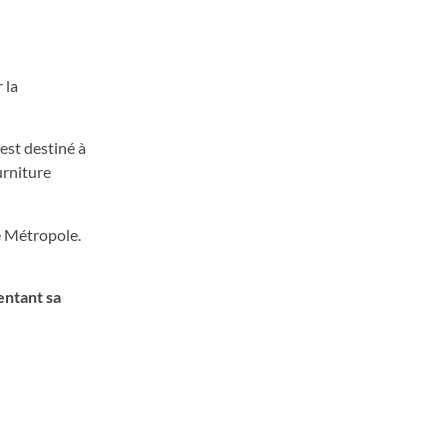
 la
est destiné à
urniture
e Métropole.
entant sa