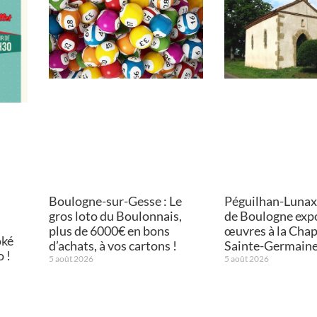
Boulogne-sur-Gesse : Le
Péguilhan-Lunax :
gros loto du Boulonnais,
de Boulogne exp
plus de 6000€ en bons
œuvres à la Chap
oké
d’achats, à vos cartons !
Sainte-Germain
o !
5 août 2026
5 août 2026