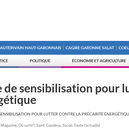
 AUTERIVAIN HAUT-GARONNAIS
CAGIRE GARONNE SALAT
COEU
STICE
POLITIQUE
ÉCONOMIE ET AGRICULTURE
de sensibilisation pour l
rgétique
SENSIBILISATION POUR LUTTER CONTRE LA PRÉCARITÉ ÉNERGÉTIQ
,
Magazine
,
Où sortir?
,
Saint-Gaudens
,
Social
,
Toute l'actualité