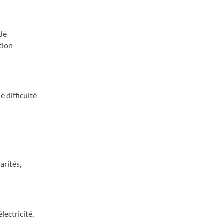
de
tion
e difficulté
arités,
lectricité,