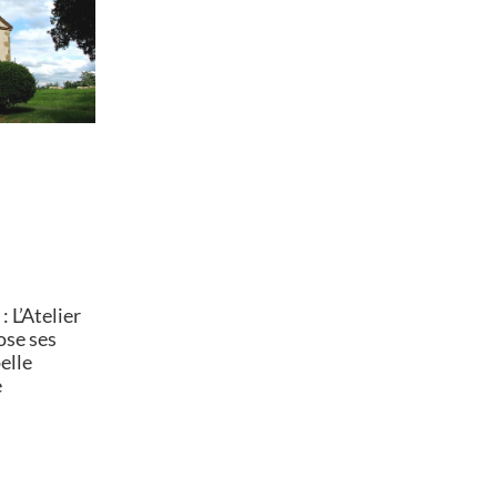
 L’Atelier
ose ses
elle
e