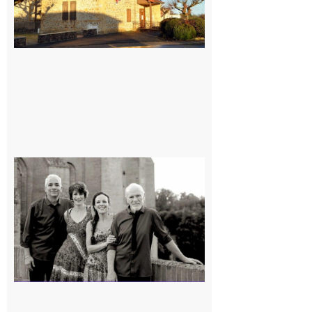
Rieux-
Volvestre
« Canaletto »
en concert !
7 août 2026