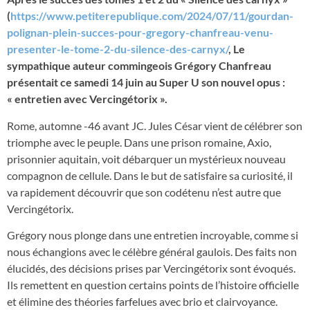
(
https://www.petiterepublique.com/2024/07/11/gourdan-
polignan-plein-succes-pour-gregory-chanfreau-venu-
presenter-le-tome-2-du-silence-des-carnyx/
, Le
sympathique auteur commingeois Grégory Chanfreau
présentait ce samedi 14 juin au Super U son nouvel opus :
« entretien avec Vercingétorix ».
Rome, automne -46 avant JC. Jules César vient de célébrer son
triomphe avec le peuple. Dans une prison romaine, Axio,
prisonnier aquitain, voit débarquer un mystérieux nouveau
compagnon de cellule. Dans le but de satisfaire sa curiosité, il
va rapidement découvrir que son codétenu n’est autre que
Vercingétorix.
Grégory nous plonge dans une entretien incroyable, comme si
nous échangions avec le célèbre général gaulois. Des faits non
élucidés, des décisions prises par Vercingétorix sont évoqués.
Ils remettent en question certains points de l’histoire officielle
et élimine des théories farfelues avec brio et clairvoyance.