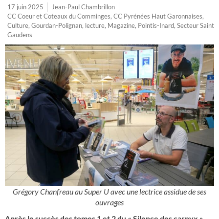
17 juin 2025
Jean-Paul Chambrillon
CC Coeur et Coteaux du Comminges
,
CC Pyrénées Haut Garonnaises
,
Culture
,
Gourdan-Polignan
,
lecture
,
Magazine
,
Pointis-Inard
,
Secteur Saint
Gaudens
Grégory Chanfreau au Super U avec une lectrice assidue de ses
ouvrages
Après le succès des tomes 1 et 2 du « Silence des carnyx »