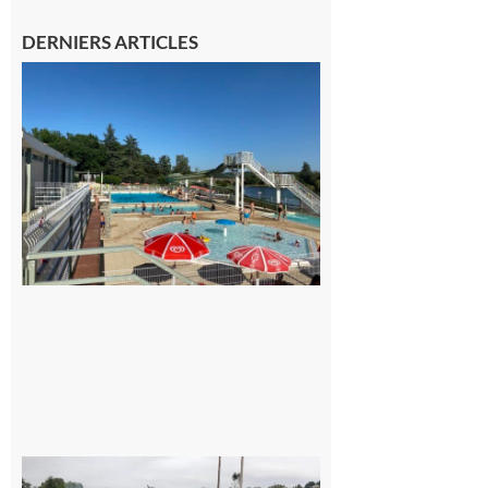
DERNIERS ARTICLES
Boulogne-
sur-Gesse :
Une
convention
entre la
Mairie et le
Collège
pour la
piscine
8 août 2026
Montesquieu-
Volvestre : la