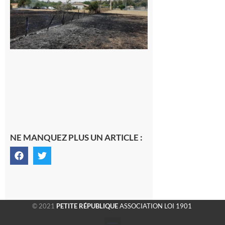
commune
appelle à la
vigilance face
au risque
d’incendie
8 août 2026
NE MANQUEZ PLUS UN ARTICLE :
© 2021
PETITE RÉPUBLIQUE
ASSOCIATION LOI 1901