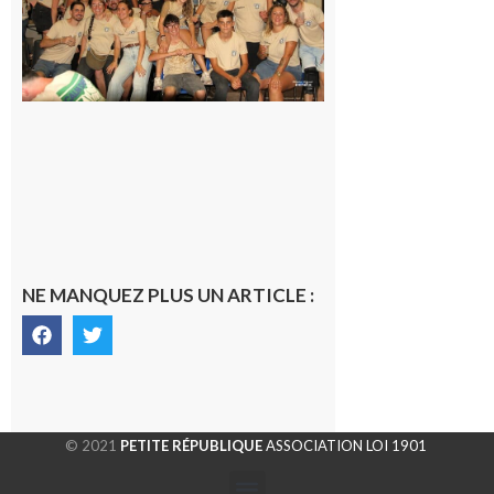
terminée,
les Vikings
sont
rentrés
chez eux
6 août 2026
NE MANQUEZ PLUS UN ARTICLE :
© 2021
PETITE RÉPUBLIQUE
ASSOCIATION LOI 1901