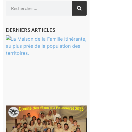
DERNIERS ARTICLES
Castelnau-
Magnoac :
La rentrée
scolaire ?
Même pas
peur, avec
la Maison
de la
Famille
itinérante
7 août 2026
Le
Fousseret :
la Fête de
la Saint-
Pierre est