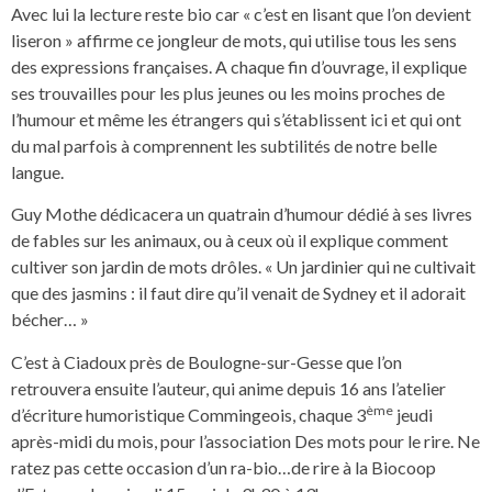
Avec lui la lecture reste bio car « c’est en lisant que l’on devient
liseron » affirme ce jongleur de mots, qui utilise tous les sens
des expressions françaises. A chaque fin d’ouvrage, il explique
ses trouvailles pour les plus jeunes ou les moins proches de
l’humour et même les étrangers qui s’établissent ici et qui ont
du mal parfois à comprennent les subtilités de notre belle
langue.
Guy Mothe dédicacera un quatrain d’humour dédié à ses livres
de fables sur les animaux, ou à ceux où il explique comment
cultiver son jardin de mots drôles. « Un jardinier qui ne cultivait
que des jasmins : il faut dire qu’il venait de Sydney et il adorait
bécher… »
C’est à Ciadoux près de Boulogne-sur-Gesse que l’on
retrouvera ensuite l’auteur, qui anime depuis 16 ans l’atelier
ème
d’écriture humoristique Commingeois, chaque 3
jeudi
après-midi du mois, pour l’association Des mots pour le rire. Ne
ratez pas cette occasion d’un ra-bio…de rire à la Biocoop