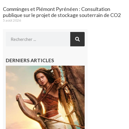
Comminges et Piémont Pyrénéen : Consultation
publique sur le projet de stockage souterrain de CO2
5 août 2026
DERNIERS ARTICLES
Boulogne-
sur-Gesse :
Ciné
Lumière,
demandez
le
programme
!
6 août 2026