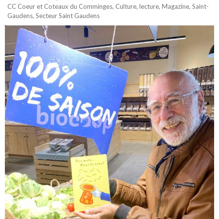
CC Coeur et Coteaux du Comminges
,
Culture
,
lecture
,
Magazine
,
Saint-
Gaudens
,
Secteur Saint Gaudens