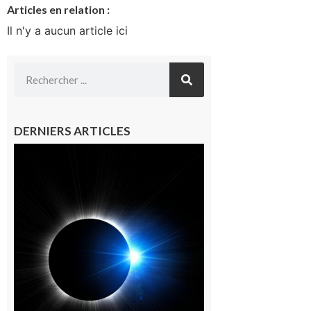
Articles en relation :
Il n'y a aucun article ici
DERNIERS ARTICLES
Mondilhan :
Observer
ensemble
l’éclipse
solaire sur le
promontoire
du village
9 août 2026