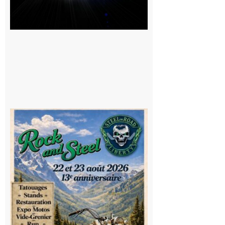
Loures-
Barousse :
Rock and
Steel : de
belles
mécaniques,
du rock, de
la
convivialité!
9 août 2026