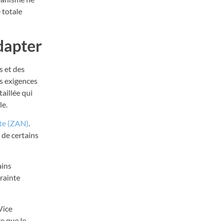
 totale
dapter
s et des
es exigences
taillée qui
le.
tte (ZAN)
.
 de certains
ains
rainte
Vice
re
que le