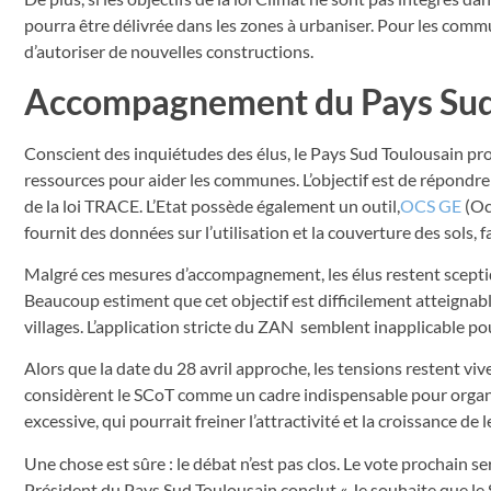
pourra être délivrée dans les zones à urbaniser. Pour les commu
d’autoriser de nouvelles constructions.
Accompagnement du Pays Sud T
Conscient des inquiétudes des élus, le Pays Sud Toulousain p
ressources pour aider les communes. L’objectif est de répondre
de la loi TRACE. L’Etat possède également un outil,
OCS GE
(Occ
fournit des données sur l’utilisation et la couverture des sols,
Malgré ces mesures d’accompagnement, les élus restent sceptiq
Beaucoup estiment que cet objectif est difficilement atteignabl
villages.
L’application stricte du ZAN semblent inapplicable p
Alors que la date du 28 avril approche, les tensions restent viv
considèrent le SCoT comme un cadre indispensable pour organi
excessive, qui pourrait freiner l’attractivité et la croissance d
Une chose est sûre : le débat n’est pas clos. Le vote prochain s
Président du Pays Sud Toulousain conclut «
J
e souhaite que le 