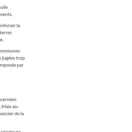
ulie
ésents.
enforcer la
 terres
e.
s communes
s jugées trop
 imposée par
ncernées.
. Mais au-
nancier de la
rbanisme ne