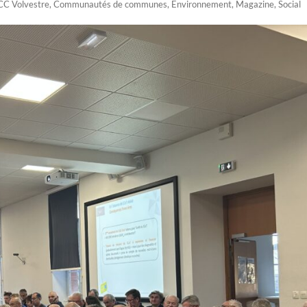
CC Volvestre
,
Communautés de communes
,
Environnement
,
Magazine
,
Social