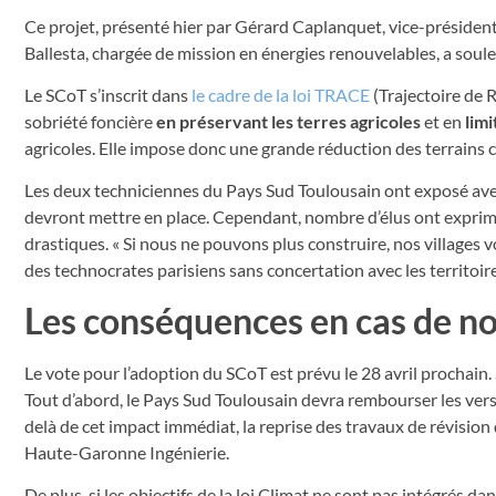
Ce projet, présenté hier par Gérard Caplanquet, vice-président
Ballesta, chargée de mission en énergies renouvelables, a soul
Le SCoT s’inscrit dans
le cadre de la loi TRACE
(Trajectoire de R
sobriété foncière
en préservant les terres agricoles
et en
limi
agricoles. Elle impose donc une grande réduction des terrains c
Les deux techniciennes du Pays Sud Toulousain ont exposé avec
devront mettre en place. Cependant, nombre d’élus ont exprimé 
drastiques. « Si nous ne pouvons plus construire, nos villages 
des technocrates parisiens sans concertation avec les territoire
Les conséquences en cas de n
Le vote pour l’adoption du SCoT est prévu le 28 avril prochai
Tout d’abord, le Pays Sud Toulousain devra rembourser les vers
delà de cet impact immédiat, la reprise des travaux de révision
Haute-Garonne Ingénierie.
De plus, si les objectifs de la loi Climat ne sont pas intégrés