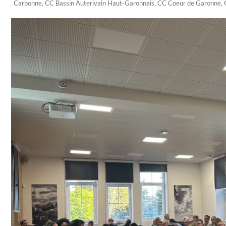
Carbonne
,
CC Bassin Auterivain Haut-Garonnais
,
CC Coeur de Garonne
,