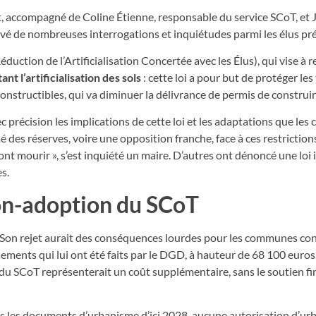
, accompagné de Coline Étienne, responsable du service SCoT, et J
evé de nombreuses interrogations et inquiétudes parmi les élus pr
éduction de l’Artificialisation Concertée avec les Élus), qui vise à r
tant l’artificialisation des sols
: cette loi a pour but de protéger les
onstructibles, qui va diminuer la délivrance de permis de construir
 précision les implications de cette loi et les adaptations que le
des réserves, voire une opposition franche, face à ces restriction
vont mourir », s’est inquiété un maire. D’autres ont dénoncé une loi
s.
on-adoption du SCoT
n. Son rejet aurait des conséquences lourdes pour les communes co
ements qui lui ont été faits par le DGD, à hauteur de 68 100 euros
 du SCoT représenterait un coût supplémentaire, sans le soutien fi
 dans les documents d’urbanisme d’ici 2028, aucune autorisation d’u