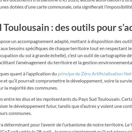
nes dotées d’une carte communale, cela signifierait l’impossibilité
oulousain : des outils pour s’a
ropose un accompagnement adapté, mettant à disposition des outil
 aux besoins spécifiques de chaque territoire tout en respectant l
upation du sol à grande échelle), c’est un outil de cartographie dé
 facilitant l’aménagement du territoire et la gestion environnementa
ues quant à l’application du
p
rincipe de Zéro Artificialisation Ne
e et qu’il pourrait compromettre le développement, voire la survie
our la majorité des communes.
es entre les élus et les représentants du Pays Sud Toulousain. Cert
ser le développement futur, tandis que d’autres y voient une cont
e leurs communes.
era déterminant pour l’avenir de l’urbanisme de notre territoire. Le 
SCoT soit votée le 28 avril.
Je pense simplement qu’il est nécessai