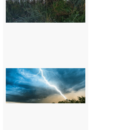
environs
9 août 2026
09/08/26 :
Vigilance
météorologique
orange pour
orages sur le
département de
la Haute-
Garonne
9 août 2026