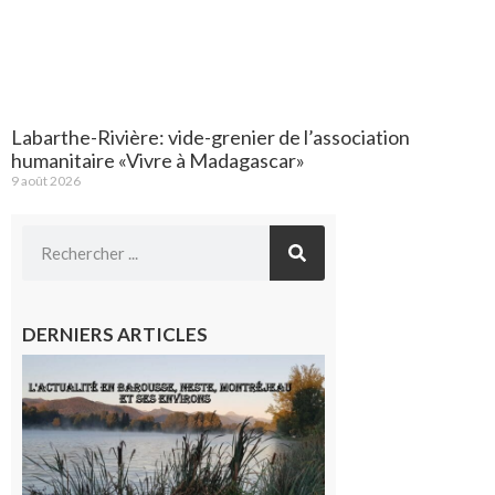
Labarthe-Rivière: vide-grenier de l’association
humanitaire «Vivre à Madagascar»
9 août 2026
DERNIERS ARTICLES
L’actualité
et les
sorties en
Barousse,
Neste,
Montréjeau
et ses