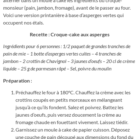
alterner dans un moule à cake les ingrédients du croque-
monsieur (pain, jambon, fromage), avant de le passer au four.
Voici une version printanière à base d’asperges vertes qui
occupent nos étals.
Recette : Croque-cake aux asperges
Ingrédients pour 6 personnes : 1/2 paquet de grandes tranches de
pain de mie – 1 botte d’asperges vertes cuites – 4 tranches de
jambon – 2 crottin de Chavignol – 3 jaunes d’oeufs – 20 cl de crème
liquide – 25 g de parmesan râpé – Sel, poivre du moulin
Préparation :
Préchauffez le four à 180°C. Chauffez la crème avec les
crottins coupés en petits morceaux en mélangeant
jusqu’à ce qu’ils fondent. Salez et poivrez. Battez les
jaunes d’oeufs, puis versez doucement la crème au
fromage chaude en fouettant vivement. Laissez tiédir.
Garnissez un moule à cake de papier cuisson. Déposez
une couche de pain découpé aux dimensions du fond du