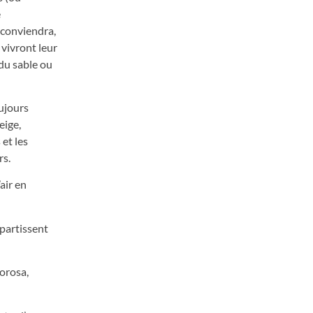
e
r conviendra,
 vivront leur
 du sable ou
oujours
eige,
 et les
rs.
air en
épartissent
orosa,