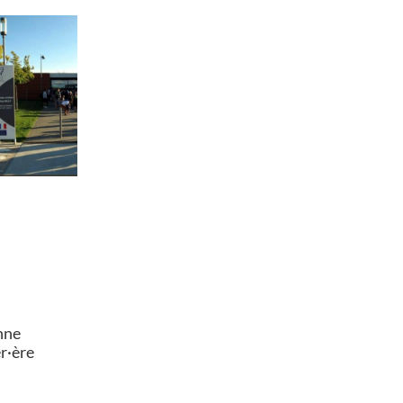
nne
er·ère