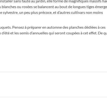
installer sans faute au jardin, elle forme de magnifiques massifs ha
rs blanches ou rosées se balancent au bout de longues tiges émerg
e sylvestre, un peu plus précoce, et d’autres cultivars non moins
uquets. Pensez à préparer en automne des planches dédiées à ces
 d’été et les semis d’annuelles qui seront coupées à cet effet. De q