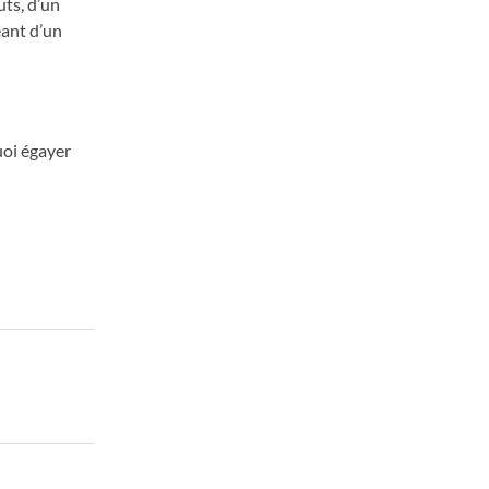
uts, d’un
eant d’un
uoi égayer