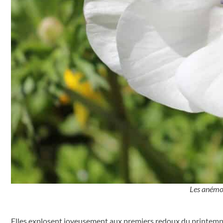
Les anémo
Elles explosent joyeusement aux premiers redoux du printemps