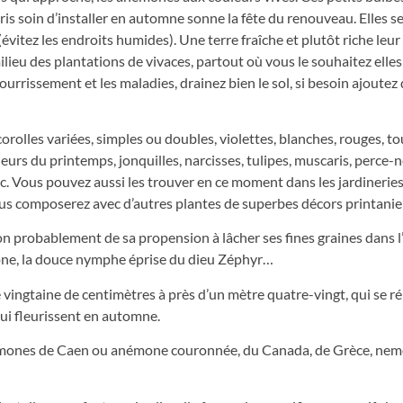
ris soin d’installer en automne sonne la fête du renouveau. Elles s
(évitez les endroits humides). Une terre fraîche et plutôt riche leu
ilieu des plantations de vivaces, partout où vous le souhaitez elles
pourrissement et les maladies, drainez bien le sol, si besoin ajoutez
rolles variées, simples ou doubles, violettes, blanches, rouges, t
eurs du printemps, jonquilles, narcisses, tulipes, muscaris, perce-n
tc. Vous pouvez aussi les trouver en ce moment dans les jardineries
 vous composerez avec d’autres plantes de superbes décors printanie
ison probablement de sa propension à lâcher ses fines graines dans l’
mone, la douce nymphe éprise du dieu Zéphyr…
 vingtaine de centimètres à près d’un mètre quatre-vingt, qui se r
qui fleurissent en automne.
anémones de Caen ou anémone couronnée, du Canada, de Grèce, nem