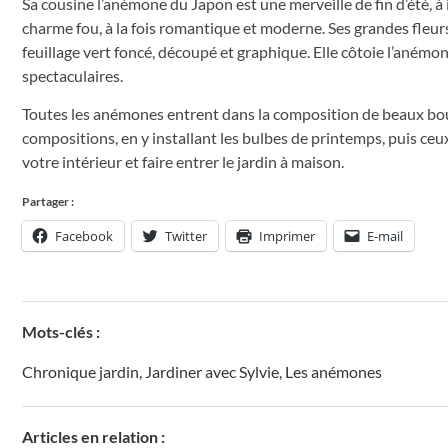
Sa cousine l’anémone du Japon est une merveille de fin d’été, à 
charme fou, à la fois romantique et moderne. Ses grandes fleu
feuillage vert foncé, découpé et graphique. Elle côtoie l’anémon
spectaculaires.
Toutes les anémones entrent dans la composition de beaux bo
compositions, en y installant les bulbes de printemps, puis ceux
votre intérieur et faire entrer le jardin à maison.
Partager :
Facebook
Twitter
Imprimer
E-mail
Mots-clés :
Chronique jardin
,
Jardiner avec Sylvie
,
Les anémones
Articles en relation :