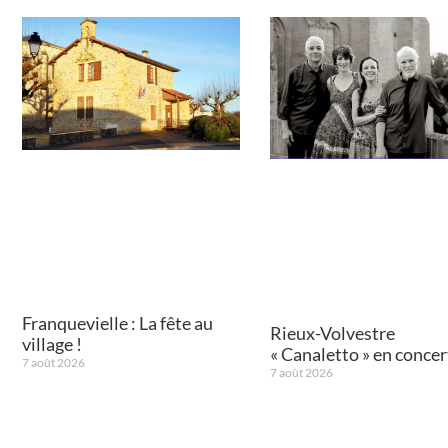
Franquevielle : La fête au
Rieux-Volvestre
village !
« Canaletto » en concert
7 août 2026
7 août 2026