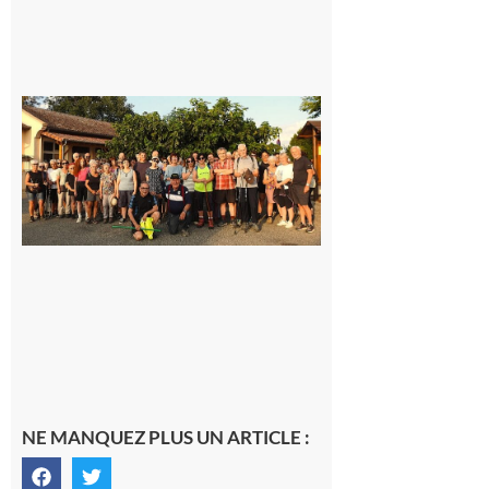
Saint-
Araille :
la
dernière
rando à
la
fraîche
de la
saison
était à
Cazac
8 août
2026
NE MANQUEZ PLUS UN ARTICLE :