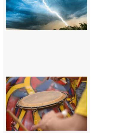
Vigilance
météorologique
orange pour
orages sur le
département de
la Haute-
Garonne
9 août 2026
Latoue :
Initiation
à la
batucada,
pour
apprendre
les
rythmes
brésiliens
avec