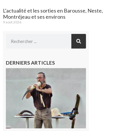
L’actualité et les sorties en Barousse, Neste,
Montréjeau et ses environs
9 août 2026
DERNIERS ARTICLES
Aurignac :
Flûtes
ancestrales
et
observation
céleste au
Musée de
l’Aurignacien
pour un
voyage hors
du temps