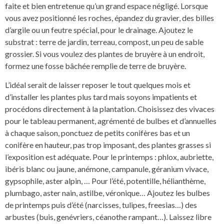
faite et bien entretenue qu’un grand espace négligé. Lorsque
vous avez positionné les roches, épandez du gravier, des billes
d’argile ou un feutre spécial, pour le drainage. Ajoutez le
substrat : terre de jardin, terreau, compost, un peu de sable
grossier. Si vous voulez des plantes de bruyère à un endroit,
formez une fosse bâchée remplie de terre de bruyère.
L’idéal serait de laisser reposer le tout quelques mois et
d’installer les plantes plus tard mais soyons impatients et
procédons directement à la plantation. Choisissez des vivaces
pour le tableau permanent, agrémenté de bulbes et d’annuelles
à chaque saison, ponctuez de petits conifères bas et un
conifère en hauteur, pas trop imposant, des plantes grasses si
l’exposition est adéquate. Pour le printemps : phlox, aubriette,
ibéris blanc ou jaune, anémone, campanule, géranium vivace,
gypsophile, aster alpin, … Pour l’été, potentille, hélianthème,
plumbago, aster nain, astilbe, véronique… Ajoutez les bulbes
de printemps puis d’été (narcisses, tulipes, freesias…) des
arbustes (buis, genévriers, céanothe rampant…). Laissez libre