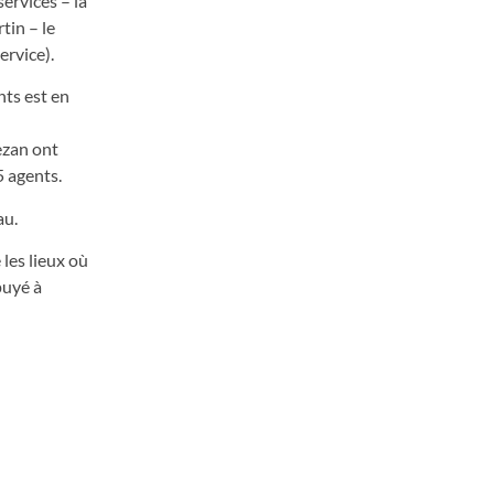
ervices – la
tin – le
ervice).
nts est en
ezan ont
5 agents.
au.
 les lieux où
puyé à