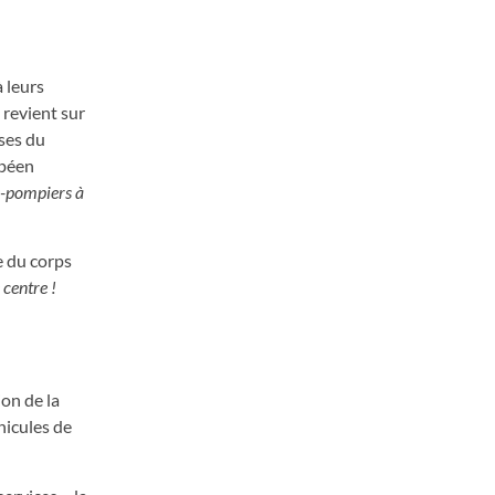
à leurs
 revient sur
ises du
opéen
rs-pompiers à
e du corps
 centre !
ion de la
hicules de