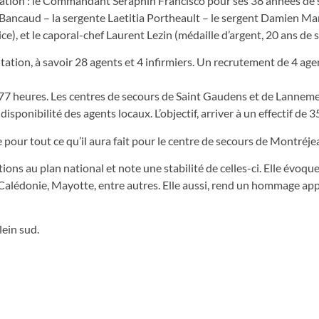
ration : le Commandant Séraphin Francisco pour ses 38 années de s
 Bancaud – la sergente Laetitia Portheault – le sergent Damien Mar
), et le caporal-chef Laurent Lezin (médaille d’argent, 20 ans de s
entation, à savoir 28 agents et 4 infirmiers. Un recrutement de 4 age
677 heures. Les centres de secours de Saint Gaudens et de Lannem
ponibilité des agents locaux. L’objectif, arriver à un effectif de 3
pour tout ce qu’il aura fait pour le centre de secours de Montréje
ions au plan national et note une stabilité de celles-ci. Elle évoque
Calédonie, Mayotte, entre autres. Elle aussi, rend un hommage ap
lein sud.