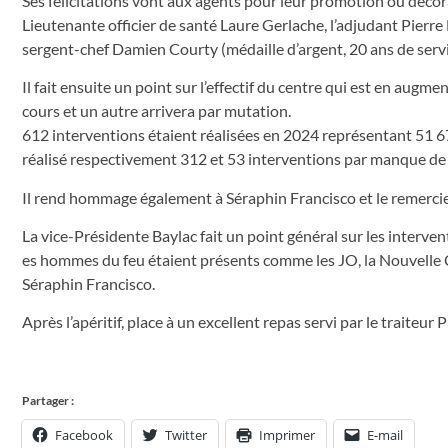
Ses félicitations vont aux agents pour leur promotion ou déco
Lieutenante officier de santé Laure Gerlache, l’adjudant Pierre
sergent-chef Damien Courty (médaille d’argent, 20 ans de service
Il fait ensuite un point sur l’effectif du centre qui est en augm
cours et un autre arrivera par mutation.
612 interventions étaient réalisées en 2024 représentant 51 
réalisé respectivement 312 et 53 interventions par manque de dis
Il rend hommage également à Séraphin Francisco et le remercie 
La vice-Présidente Baylac fait un point général sur les intervent
es hommes du feu étaient présents comme les JO, la Nouvelle 
Séraphin Francisco.
Après l’apéritif, place à un excellent repas servi par le traiteur P
Partager :
Facebook
Twitter
Imprimer
E-mail