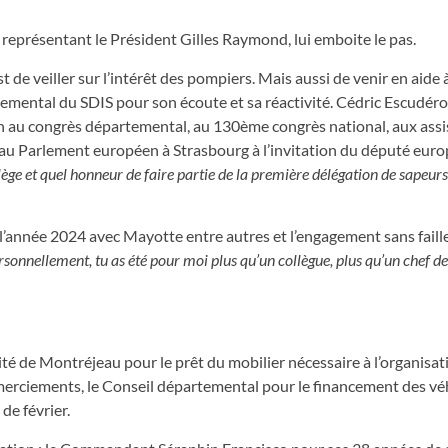
représentant le Président Gilles Raymond, lui emboite le pas.
t de veiller sur l’intérêt des pompiers. Mais aussi de venir en aide 
rtemental du SDIS pour son écoute et sa réactivité. Cédric Escudéro
tion au congrès départemental, au 130ème congrès national, aux ass
ent au Parlement européen à Strasbourg à l’invitation du député eur
lège et quel honneur de faire partie de la première délégation de sapeu
l’année 2024 avec Mayotte entre autres et l’engagement sans faill
rsonnellement, tu as été pour moi plus qu’un collègue, plus qu’un chef de
lité de Montréjeau pour le prêt du mobilier nécessaire à l’organisat
emerciements, le Conseil départemental pour le financement des vé
de février.