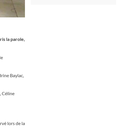
is la parole,
de
drine Baylac,
, Céline
rvé lors de la