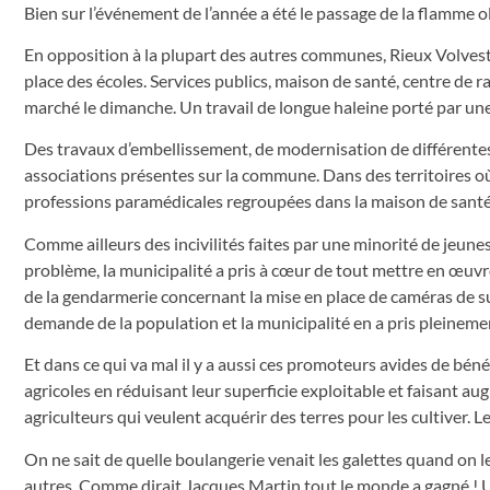
Bien sur l’événement de l’année a été le passage de la flamme 
En opposition à la plupart des autres communes, Rieux Volvestr
place des écoles. Services publics, maison de santé, centre de ra
marché le dimanche. Un travail de longue haleine porté par une 
Des travaux d’embellissement, de modernisation de différentes
associations présentes sur la commune. Dans des territoires où
professions paramédicales regroupées dans la maison de santé 
Comme ailleurs des incivilités faites par une minorité de jeune
problème, la municipalité a pris à cœur de tout mettre en œuvr
de la gendarmerie concernant la mise en place de caméras de sur
demande de la population et la municipalité en a pris pleineme
Et dans ce qui va mal il y a aussi ces promoteurs avides de bén
agricoles en réduisant leur superficie exploitable et faisant aug
agriculteurs qui veulent acquérir des terres pour les cultiver. Le 
On ne sait de quelle boulangerie venait les galettes quand on le
autres. Comme dirait Jacques Martin tout le monde a gagné ! U