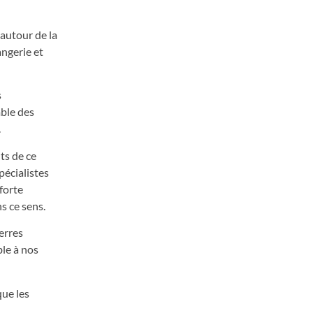
 autour de la
angerie et
s
mble des
.
ts de ce
pécialistes
forte
s ce sens.
erres
ble à nos
que les