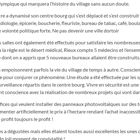
olympique qui marquera l’histoire du village sans aucun doute.
e a dynamisé son centre bourg qui s’est déplacé et s’est construit
diologie, épicerie, boucherie, fleuriste, bureau de tabac, café, boul
volonté politique forte. Ne pas devenir une ville dortoir
 salles ont également été effectués pour satisfaire les nombreuse
 la règle est le désert médical, Rieux compte 5 médecins et l’ense
dont on a appris que 5 nouveaux bureaux allaient être construits
s empoisonnent parfois la vie du village de temps à autre. Conscien
e pour conjurer ce phénomène. Une étude a été effectuée par les s
veillance répartis dans le centre bourg. Vivre en sécurité est une 
nt conscience avec la réalisation de nombreux projets qui vont dan
éfices qui veulent installer des panneaux photovoltaïques sur des t
menter artificiellement le prix à l’hectare rendant l’achat inaccessi
profit toujours le profit !
s a dégustées mais elles étaient toutes aussi excellentes les unes 
n joli moment de convivialité !