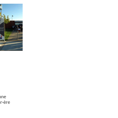
nne
er·ère