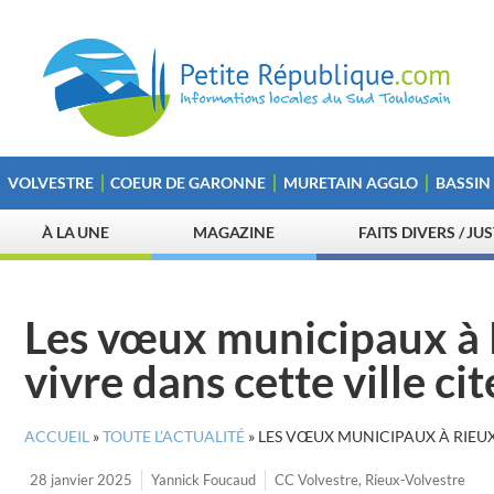
VOLVESTRE
COEUR DE GARONNE
MURETAIN AGGLO
BASSIN
À LA UNE
MAGAZINE
FAITS DIVERS / JU
Les vœux municipaux à Ri
vivre dans cette ville cit
ACCUEIL
»
TOUTE L’ACTUALITÉ
»
LES VŒUX MUNICIPAUX À RIEUX 
28 janvier 2025
Yannick Foucaud
CC Volvestre
,
Rieux-Volvestre