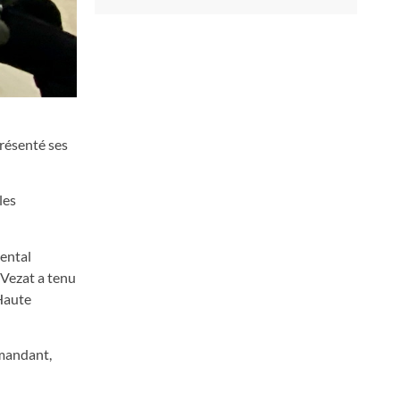
présenté ses
les
mental
 Vezat a tenu
 Haute
 mandant,