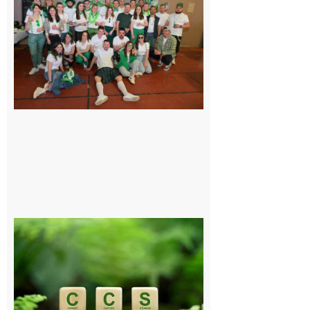
sur-Gesse :
Quatre jours
de fête avec
le Comité, un
programme
exceptionnel
6 août 2026
Comminges
et Piémont
Pyrénéen :
Consultation
publique sur
le projet de
stockage