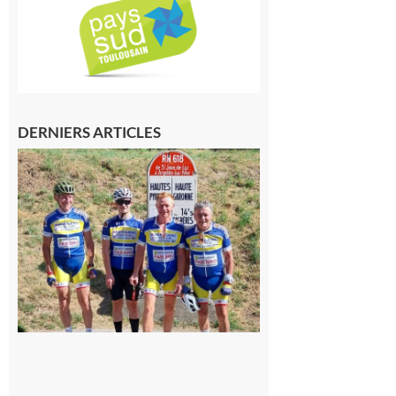
DERNIERS ARTICLES
Montréjeau
: Les sorties
du
Montréjeau
cyclo club
8 août 2026