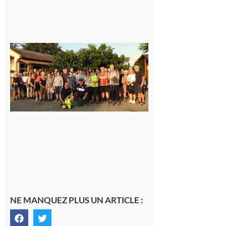
Saint-
Araille :
la
dernière
rando à
la
fraîche
de la
saison
était à
Cazac
8 août
2026
NE MANQUEZ PLUS UN ARTICLE :