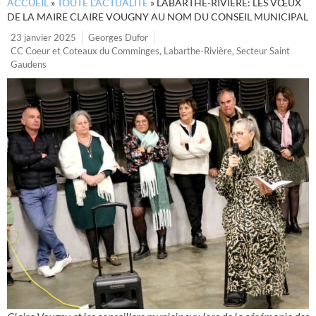
ACCUEIL
»
TOUTE L’ACTUALITÉ
»
LABARTHE-RIVIÈRE: LES VŒUX
DE LA MAIRE CLAIRE VOUGNY AU NOM DU CONSEIL MUNICIPAL
23 janvier 2025
Georges Dufor
CC Coeur et Coteaux du Comminges
,
Labarthe-Rivière
,
Secteur Saint
Gaudens