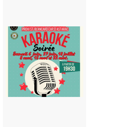
Saint-
Blancard
Cap
d’Astarac
: Soirée
karaoké
au Proxi,
à vous le
micro !
5 août 2026