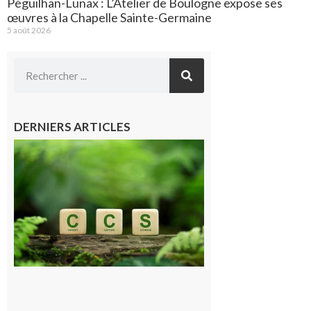
Péguilhan-Lunax : L’Atelier de Boulogne expose ses
œuvres à la Chapelle Sainte-Germaine
5 août 2026
DERNIERS ARTICLES
Comminges
et Piémont
Pyrénéen :
Consultation
publique sur
le projet de
stockage
souterrain
de CO2
5 août 2026