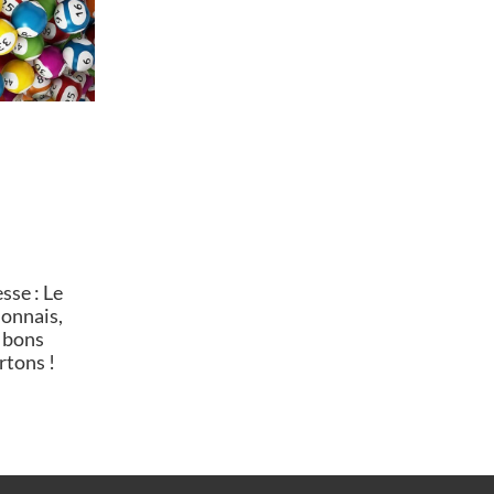
se : Le
lonnais,
 bons
rtons !