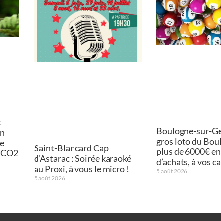
t
Boulogne-sur-Ges
on
gros loto du Bou
de
Saint-Blancard Cap
plus de 6000€ en
e CO2
d’Astarac : Soirée karaoké
d’achats, à vos ca
au Proxi, à vous le micro !
5 août 2026
5 août 2026