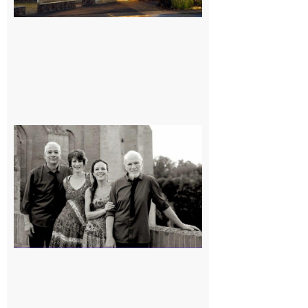
Rieux-
Volvestre
« Canaletto »
en concert !
7 août 2026