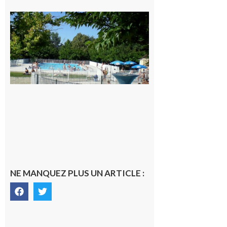
Une soirée
festive en
nocturne à
la piscine
municipale
de Rieux-
Volvestre.
7 août 2026
NE MANQUEZ PLUS UN ARTICLE :