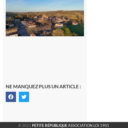
Un
nouveau
médecin
généraliste
dans la cité
gersoise
6 août 2026
NE MANQUEZ PLUS UN ARTICLE :
© 2021
PETITE RÉPUBLIQUE
ASSOCIATION LOI 1901