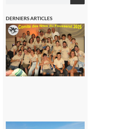
DERNIERS ARTICLES
Le
Fousseret :
la Fête de
la Saint-
Pierre est
terminée,
les Vikings
sont
rentrés
chez eux
6 août 2026
Simorre :