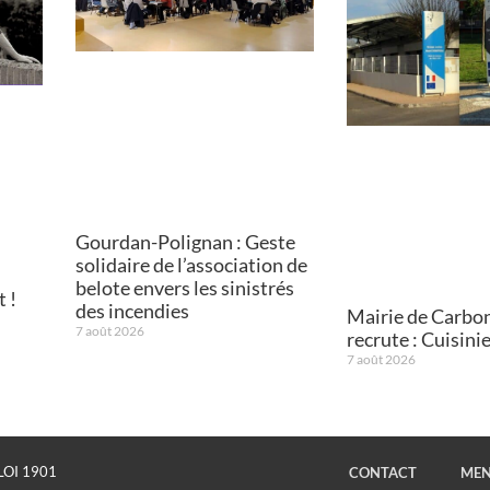
Gourdan-Polignan : Geste
solidaire de l’association de
belote envers les sinistrés
 !
des incendies
Mairie de Carbo
7 août 2026
recrute : Cuisini
7 août 2026
LOI 1901
CONTACT
MEN