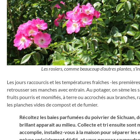
Les rosiers, comme beaucoup d'autres plantes, s'i
Les jours raccourcis et les températures fraîches -les première
retrousser ses manches avec entrain. Au potager, on sème les sal
fruits pourris et momifiés, à terre ou accrochés aux branches, 
les planches vides de compost et de fumier.
Récoltez les baies parfumées du poivrier de Sichuan, d
brillant apparait au milieu. Collecte et tri ensuite sont 
accomplie, installez-vous à la maison pour séparer les
poivre spécialement dédié, et vous pourrez saupoudrer