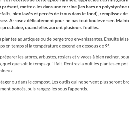
s à présent, mettez-les dans une terrine (les bacs en polystyrène
aits, bien lavés et percés de trous dans le fond), remplissez de
assez. Arrosez délicatement pour ne pas tout bouleverser. Main
on prochaine, quand elles auront plusieurs feuilles.
les plantes aquatiques ou de berge trop envahissantes. Ensuite laiss
mps en temps si la température descend en dessous de 9°.
préparer les arbres, arbustes, rosiers et vivaces à bien raciner, pou
el que soit le temps qu’il fait. Rentrez la nuit les plantes en pot
umineux.
tager ou dans le compost. Les outils qui ne servent plus seront br
ement poncés, puis rangez-les sous l’appentis.