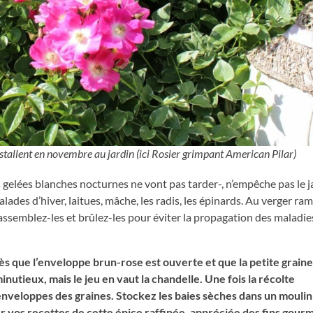
nstallent en novembre au jardin (ici Rosier grimpant American Pilar)
s gelées blanches nocturnes ne vont pas tarder-, n’empêche pas le j
ades d’hiver, laitues, mâche, les radis, les épinards. Au verger ram
rassemblez-les et brûlez-les pour éviter la propagation des maladi
ès que l’enveloppe brun-rose est ouverte et que la petite graine
minutieux, mais le jeu en vaut la chandelle. Une fois la récolte
 enveloppes des graines. Stockez les baies sèches dans un moulin
 vos recettes de cette épice raffinée, appréciée des fins gourm