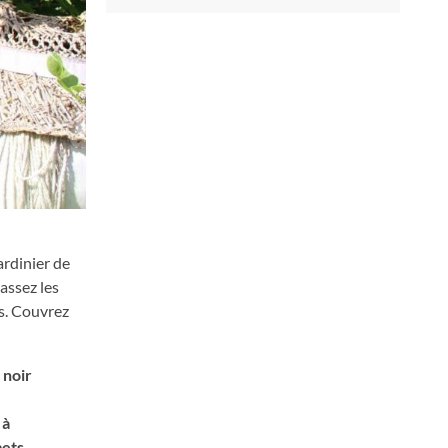
ardinier de
assez les
es. Couvrez
 noir
 à
ets.