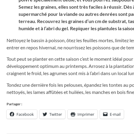
Semez les graines, elles sont très faciles à réussir. Dè
supermarché pour la viande ou autres denrées sont parf
terreau. Recouvrez les graines d’un cm de substrat, t
humide et à l’abri du gel. Repiquer les plantules la sais
Nettoyez le bassin à poisson, ôtez les feuilles mortes, limitez 
entrer en repos hivernal, ne nourrissez les poissons que de te
Tout peut se planter en cette saison c’est le moment idéal pour 
développement optimum au printemps. Arrosez à la plantation, qu
craignent le froid, les agrumes sont mis à l’abri dans un local l
Tondez une dernière fois les pelouses, épandez les tontes au po
nettoyés, les lames affûtées et huilées, les manches en bois fin
Partager :
Facebook
Twitter
Imprimer
E-mail