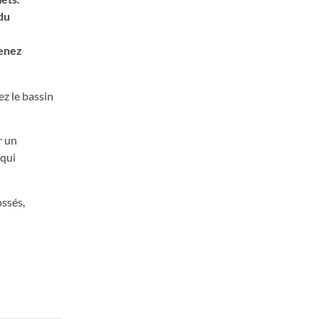
 du
tenez
ez le bassin
r un
 qui
ossés,