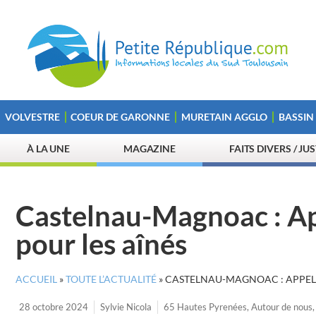
VOLVESTRE
COEUR DE GARONNE
MURETAIN AGGLO
BASSIN
À LA UNE
MAGAZINE
FAITS DIVERS / JU
Castelnau-Magnoac : Ap
pour les aînés
ACCUEIL
»
TOUTE L’ACTUALITÉ
»
CASTELNAU-MAGNOAC : APPEL 
28 octobre 2024
Sylvie Nicola
65 Hautes Pyrenées
,
Autour de nous